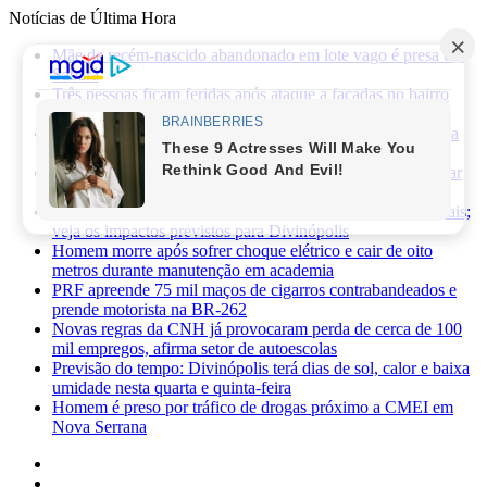
Notícias de Última Hora
Mãe de recém-nascido abandonado em lote vago é presa em
Sabará
Três pessoas ficam feridas após ataque a facadas no bairro
Planalto, em Divinópolis
Previsão do tempo: fim de semana será de sol, calor e baixa
umidade em Divinópolis
Homem quebra vidro da recepção de hospital após reclamar
de atendimento em Itaúna
Ciclone-bomba provoca alerta de vendaval em Minas Gerais;
veja os impactos previstos para Divinópolis
Homem morre após sofrer choque elétrico e cair de oito
metros durante manutenção em academia
PRF apreende 75 mil maços de cigarros contrabandeados e
prende motorista na BR-262
Novas regras da CNH já provocaram perda de cerca de 100
mil empregos, afirma setor de autoescolas
Previsão do tempo: Divinópolis terá dias de sol, calor e baixa
umidade nesta quarta e quinta-feira
Homem é preso por tráfico de drogas próximo a CMEI em
Nova Serrana
Facebook
X