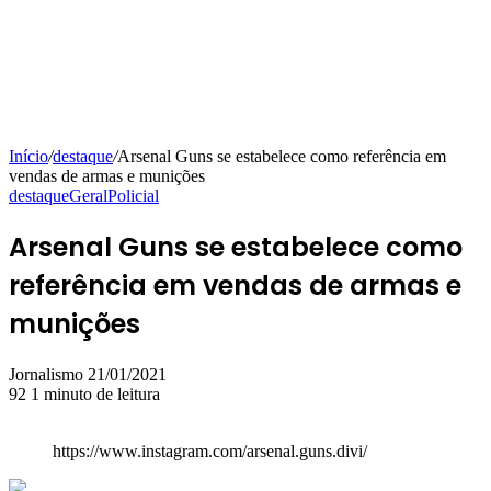
Início
/
destaque
/
Arsenal Guns se estabelece como referência em
vendas de armas e munições
destaque
Geral
Policial
Arsenal Guns se estabelece como
referência em vendas de armas e
munições
Mande
Jornalismo
21/01/2021
um
92
1 minuto de leitura
e-
mail
https://www.instagram.com/arsenal.guns.divi/