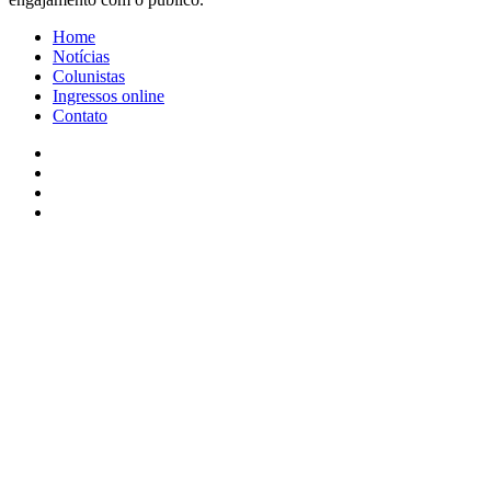
Home
Notícias
Colunistas
Ingressos online
Contato
Facebook
X
YouTube
Instagram
Facebook
X
WhatsApp
Telegram
Viber