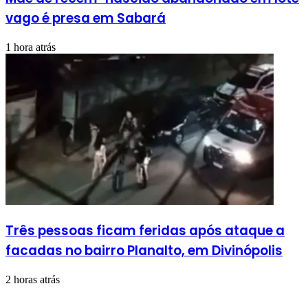
vago é presa em Sabará
1 hora atrás
Três pessoas ficam feridas após ataque a
facadas no bairro Planalto, em Divinópolis
2 horas atrás