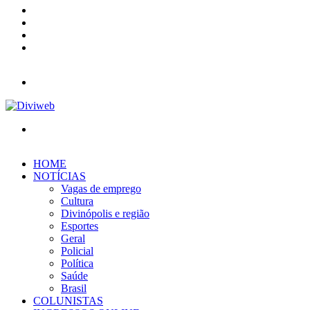
YouTube
Instagram
Entrar
Barra
Lateral
Menu
Procurar
por
HOME
NOTÍCIAS
Vagas de emprego
Cultura
Divinópolis e região
Esportes
Geral
Policial
Política
Saúde
Brasil
COLUNISTAS