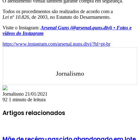
O atendimento virtual também garante compra em segurança.
Todos os procedimentos são realizados de acordo com a
Lei
nº
10.826
, de 2003, no Estatuto do Desarmamento.
Visite o Instagram:
Arsenal Guns (@arsenal.guns.divi) • Fotos e
vídeos do Instagram
https://www.instagram.com/arsenal.guns.divi/?hl=pt-br
Jornalismo
Mande
Jornalismo
21/01/2021
um
92
1 minuto de leitura
e-
mail
Artigos relacionados
Mãe de recém-nascido abandonado em lote