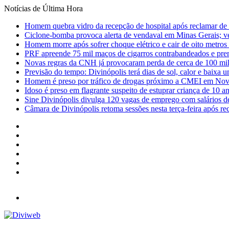
Notícias de Última Hora
Homem quebra vidro da recepção de hospital após reclamar de
Ciclone-bomba provoca alerta de vendaval em Minas Gerais; vej
Homem morre após sofrer choque elétrico e cair de oito metro
PRF apreende 75 mil maços de cigarros contrabandeados e pre
Novas regras da CNH já provocaram perda de cerca de 100 mil 
Previsão do tempo: Divinópolis terá dias de sol, calor e baixa u
Homem é preso por tráfico de drogas próximo a CMEI em Nov
Idoso é preso em flagrante suspeito de estuprar criança de 10 
Sine Divinópolis divulga 120 vagas de emprego com salários de
Câmara de Divinópolis retoma sessões nesta terça-feira após re
Facebook
X
YouTube
Instagram
Entrar
Barra
Lateral
Menu