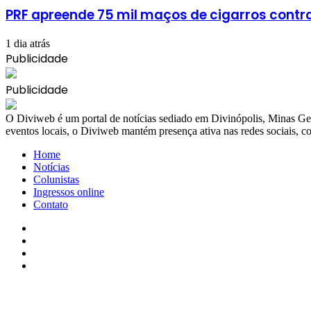
PRF apreende 75 mil maços de cigarros cont
1 dia atrás
Publicidade
Publicidade
​O Diviweb é um portal de notícias sediado em Divinópolis, Minas Ger
eventos locais, o Diviweb mantém presença ativa nas redes sociais,
Home
Notícias
Colunistas
Ingressos online
Contato
Facebook
X
YouTube
Instagram
Facebook
X
WhatsApp
Telegram
Viber