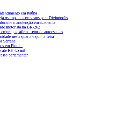
 atendimento em Itaúna
a os impactos previstos para Divinópolis
s durante manutenção em academia
nde motorista na BR-262
empregos, afirma setor de autoescolas
midade nesta quarta e quinta-feira
a Serrana
anos em Piumhi
 até R$ 4,5 mil
cesso parlamentar