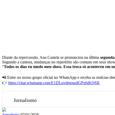
Diante da repercussão, Ana Castela se pronunciou na última
segunda-
Segundo a cantora, mudanças no repertório são comuns em seus show
“
Todos os dias eu mudo meu show. Essa troca só aconteceu em u
📲 Entre no nosso grupo oficial no WhatsApp e receba as notícias dire
👉
https://chat.whatsapp.com/E1DLuvdmouqIGPz6d63jSK
Jornalismo
Mande
Jornalismo
07/01/2026