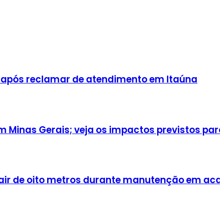
 após reclamar de atendimento em Itaúna
Minas Gerais; veja os impactos previstos para
cair de oito metros durante manutenção em a