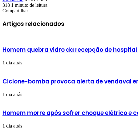
um
318
1 minuto de leitura
Facebook
X
Linkedin
Skype
Messenger
Messenger
WhatsApp
Telegram
e-
Compartilhar
Facebook
X
Linkedin
Skype
Messenger
Messenger
WhatsApp
Telegram
Compartilhar
Imprimir
mail
via
Artigos relacionados
e-
mail
Homem quebra vidro da recepção de hospital
1 dia atrás
Ciclone-bomba provoca alerta de vendaval em 
1 dia atrás
Homem morre após sofrer choque elétrico e 
1 dia atrás