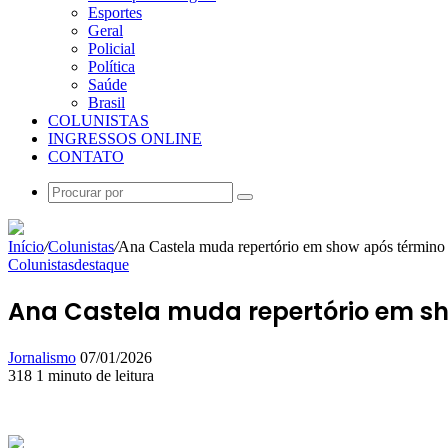
Esportes
Geral
Policial
Política
Saúde
Brasil
COLUNISTAS
INGRESSOS ONLINE
CONTATO
Procurar
por
Início
/
Colunistas
/
Ana Castela muda repertório em show após término 
Colunistas
destaque
Ana Castela muda repertório em sh
Mande
Jornalismo
07/01/2026
um
318
1 minuto de leitura
Facebook
X
Linkedin
Skype
Messenger
Messenger
WhatsApp
Telegram
e-
mail