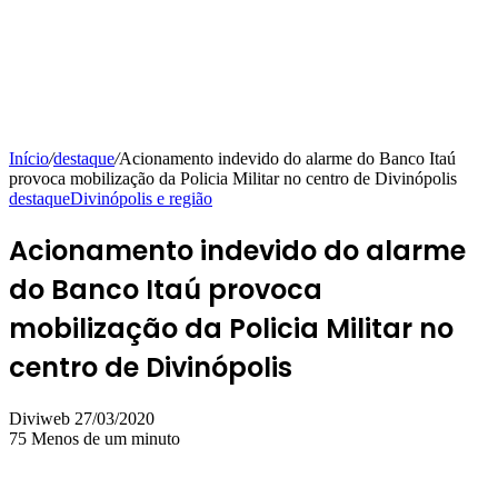
Início
/
destaque
/
Acionamento indevido do alarme do Banco Itaú
provoca mobilização da Policia Militar no centro de Divinópolis
destaque
Divinópolis e região
Acionamento indevido do alarme
do Banco Itaú provoca
mobilização da Policia Militar no
centro de Divinópolis
Mande
Diviweb
27/03/2020
um
75
Menos de um minuto
e-
mail