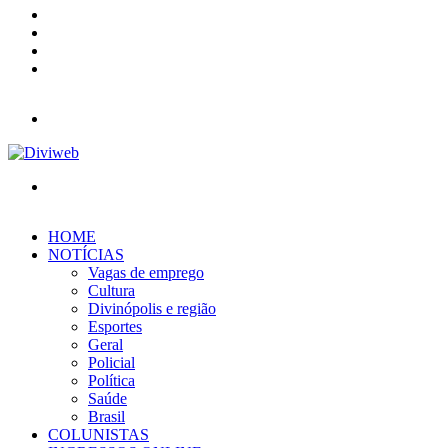
YouTube
Instagram
Entrar
Barra
Lateral
Menu
Procurar
por
HOME
NOTÍCIAS
Vagas de emprego
Cultura
Divinópolis e região
Esportes
Geral
Policial
Política
Saúde
Brasil
COLUNISTAS