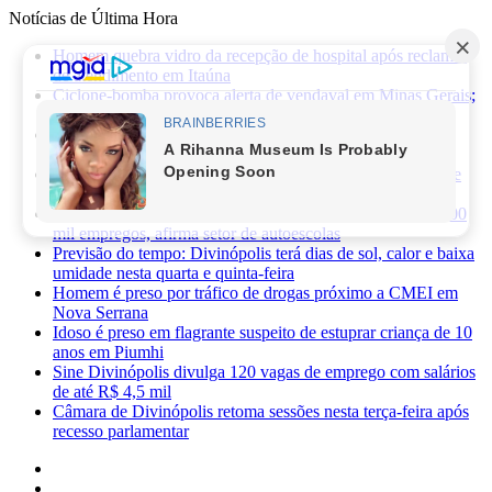
Notícias de Última Hora
Homem quebra vidro da recepção de hospital após reclamar
de atendimento em Itaúna
Ciclone-bomba provoca alerta de vendaval em Minas Gerais;
veja os impactos previstos para Divinópolis
Homem morre após sofrer choque elétrico e cair de oito
metros durante manutenção em academia
PRF apreende 75 mil maços de cigarros contrabandeados e
prende motorista na BR-262
Novas regras da CNH já provocaram perda de cerca de 100
mil empregos, afirma setor de autoescolas
Previsão do tempo: Divinópolis terá dias de sol, calor e baixa
umidade nesta quarta e quinta-feira
Homem é preso por tráfico de drogas próximo a CMEI em
Nova Serrana
Idoso é preso em flagrante suspeito de estuprar criança de 10
anos em Piumhi
Sine Divinópolis divulga 120 vagas de emprego com salários
de até R$ 4,5 mil
Câmara de Divinópolis retoma sessões nesta terça-feira após
recesso parlamentar
Facebook
X