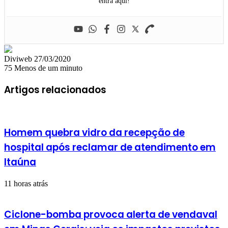
entra aqui!
Mande
Diviweb
27/03/2020
um
75
Menos de um minuto
e-
mail
Artigos relacionados
Homem quebra vidro da recepção de
hospital após reclamar de atendimento em
Itaúna
11 horas atrás
Ciclone-bomba provoca alerta de vendaval