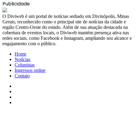
Publicidade
​O Diviweb é um portal de notícias sediado em Divinópolis, Minas
Gerais, reconhecido como o principal site de notícias da cidade e
região Centro-Oeste do estado. Além de sua atuação destacada na
cobertura de eventos locais, o Diviweb mantém presença ativa nas
redes sociais, como Facebook e Instagram, ampliando seu alcance e
engajamento com o público.
Home
Notícias
Colunistas
Ingressos online
Contato
Facebook
X
YouTube
Instagram
Facebook
X
WhatsApp
Telegram
Viber