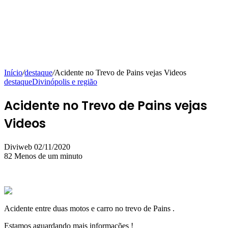
Início
/
destaque
/
Acidente no Trevo de Pains vejas Videos
destaque
Divinópolis e região
Acidente no Trevo de Pains vejas
Videos
Mande
Diviweb
02/11/2020
um
82
Menos de um minuto
e-
mail
Acidente entre duas motos e carro no trevo de Pains .
Estamos aguardando mais informações !