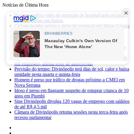
Notícias de Última Hora
Homem quebra vidro da recepção de hospital após reclamar
de atendimento em Itaúna
Ciclone-bomba provoca alerta de vendaval em Minas Gerais;
veja os impactos previstos para Divinópolis
Homem morre após sofrer choque elétrico e cair de oito
metros durante manutenção em academia
PRF apreende 75 mil maços de cigarros contrabandeados e
prende motorista na BR-262
Novas regras da CNH já provocaram perda de cerca de 100
mil empregos, afirma setor de autoescolas
Previsão do tempo: Divinópolis terá dias de sol, calor e baixa
umidade nesta quarta e quinta-feira
Homem é preso por tráfico de drogas próximo a CMEI em
Nova Serrana
Idoso é preso em flagrante suspeito de estuprar criança de 10
anos em Piumhi
Sine Divinópolis divulga 120 vagas de emprego com salários
de até R$ 4,5 mil
Câmara de Divinópolis retoma sessões nesta terça-feira após
recesso parlamentar
Facebook
X