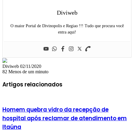
Diviweb
O maior Portal de Divinopolis e Regiao !!! Tudo que procura você
entra aqui!
Mande
Diviweb
02/11/2020
um
82
Menos de um minuto
e-
mail
Artigos relacionados
Homem quebra vidro da recepção de
hospital após reclamar de atendimento em
Itaúna