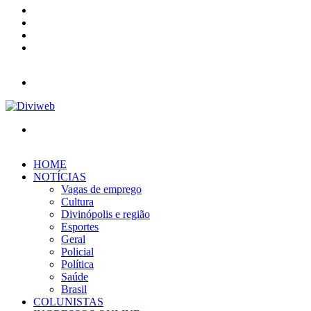
YouTube
Instagram
Entrar
Barra
Lateral
Menu
Procurar
por
HOME
NOTÍCIAS
Vagas de emprego
Cultura
Divinópolis e região
Esportes
Geral
Policial
Política
Saúde
Brasil
COLUNISTAS