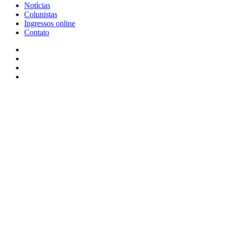
Notícias
Colunistas
Ingressos online
Contato
Facebook
X
YouTube
Instagram
Facebook
X
WhatsApp
Telegram
Viber