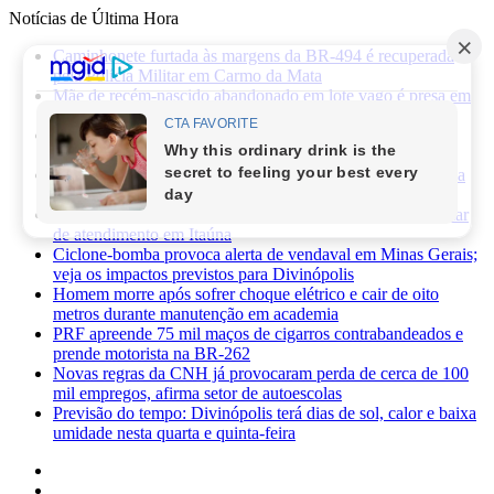
Notícias de Última Hora
Caminhonete furtada às margens da BR-494 é recuperada
pela Polícia Militar em Carmo da Mata
Mãe de recém-nascido abandonado em lote vago é presa em
Sabará
Três pessoas ficam feridas após ataque a facadas no bairro
Planalto, em Divinópolis
Previsão do tempo: fim de semana será de sol, calor e baixa
umidade em Divinópolis
Homem quebra vidro da recepção de hospital após reclamar
de atendimento em Itaúna
Ciclone-bomba provoca alerta de vendaval em Minas Gerais;
veja os impactos previstos para Divinópolis
Homem morre após sofrer choque elétrico e cair de oito
metros durante manutenção em academia
PRF apreende 75 mil maços de cigarros contrabandeados e
prende motorista na BR-262
Novas regras da CNH já provocaram perda de cerca de 100
mil empregos, afirma setor de autoescolas
Previsão do tempo: Divinópolis terá dias de sol, calor e baixa
umidade nesta quarta e quinta-feira
Facebook
X