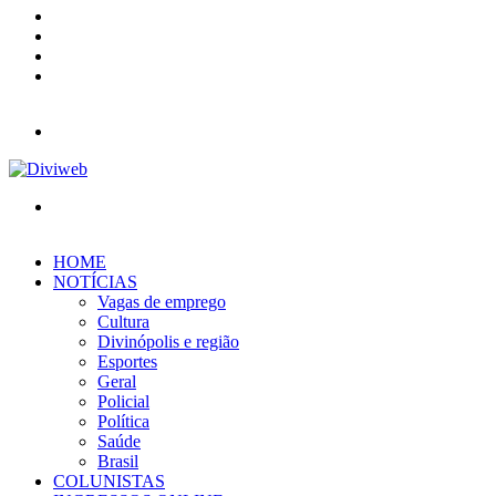
YouTube
Instagram
Entrar
Barra
Lateral
Menu
Procurar
por
HOME
NOTÍCIAS
Vagas de emprego
Cultura
Divinópolis e região
Esportes
Geral
Policial
Política
Saúde
Brasil
COLUNISTAS