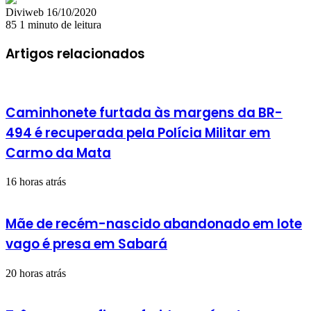
Mande
Diviweb
16/10/2020
um
85
1 minuto de leitura
e-
mail
Artigos relacionados
Caminhonete furtada às margens da BR-
494 é recuperada pela Polícia Militar em
Carmo da Mata
16 horas atrás
Mãe de recém-nascido abandonado em lote
vago é presa em Sabará
20 horas atrás