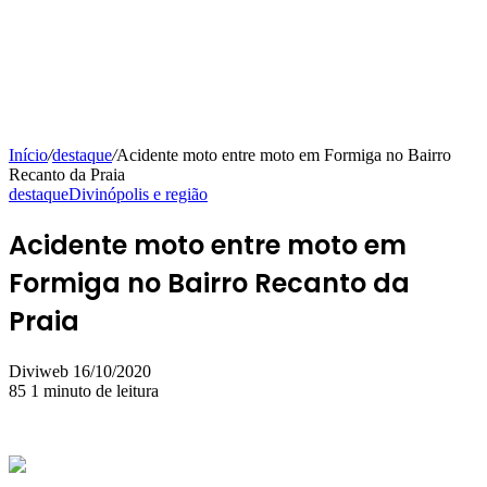
Início
/
destaque
/
Acidente moto entre moto em Formiga no Bairro
Recanto da Praia
destaque
Divinópolis e região
Acidente moto entre moto em
Formiga no Bairro Recanto da
Praia
Mande
Diviweb
16/10/2020
um
85
1 minuto de leitura
e-
mail