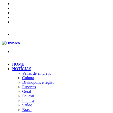
X
YouTube
Instagram
Entrar
Barra
Lateral
Menu
Procurar
por
HOME
NOTÍCIAS
Vagas de emprego
Cultura
Divinópolis e região
Esportes
Geral
Policial
Política
Saúde
Brasil