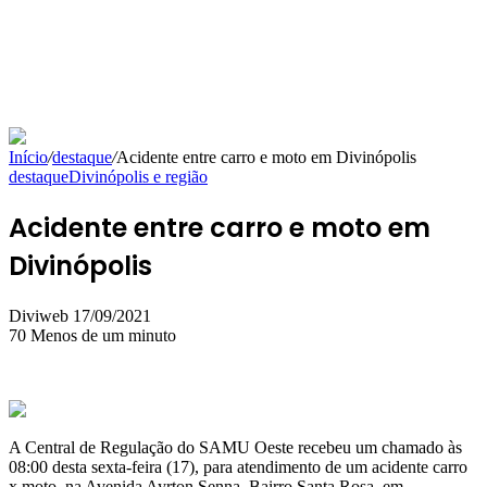
Início
/
destaque
/
Acidente entre carro e moto em Divinópolis
destaque
Divinópolis e região
Acidente entre carro e moto em
Divinópolis
Mande
Diviweb
17/09/2021
um
70
Menos de um minuto
e-
mail
A Central de Regulação do SAMU Oeste recebeu um chamado às
08:00 desta sexta-feira (17), para atendimento de um acidente carro
x moto, na Avenida Ayrton Senna, Bairro Santa Rosa, em