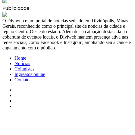
Publicidade
​O Diviweb é um portal de notícias sediado em Divinópolis, Minas
Gerais, reconhecido como o principal site de notícias da cidade e
região Centro-Oeste do estado. Além de sua atuação destacada na
cobertura de eventos locais, o Diviweb mantém presença ativa nas
redes sociais, como Facebook e Instagram, ampliando seu alcance e
engajamento com o público.
Home
Notícias
Colunistas
Ingressos online
Contato
Facebook
X
YouTube
Instagram
Facebook
X
WhatsApp
Telegram
Viber