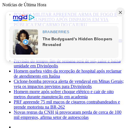
Notícias de Última Hora
POLÍCIA MILITAR APREENDE ARMA DE FOGO E
PRENDE SUSPEITO APÓS DISPAROS EM VIA
PÚBLICA EM CARMO DO CAJURU
Caminhonete furtada às margens da BR-494 é recuperada
pela Polícia Militar em Carmo da Mata
Mãe de recém-nascido abandonado em lote vago é presa em
Sabará
Três pessoas ficam feridas após ataque a facadas no bairro
Planalto, em Divinópolis
Previsão do tempo: fim de semana será de sol, calor e baixa
umidade em Divinópolis
Homem quebra vidro da recepção de hospital após reclamar
de atendimento em Itaúna
Ciclone-bomba provoca alerta de vendaval em Minas Gerais;
veja os impactos previstos para Divinópolis
Homem morre após sofrer choque elétrico e cair de oito
metros durante manutenção em academia
PRF apreende 75 mil maços de cigarros contrabandeados e
prende motorista na BR-262
Novas regras da CNH já provocaram perda de cerca de 100
mil empregos, afirma setor de autoescolas
Facebook