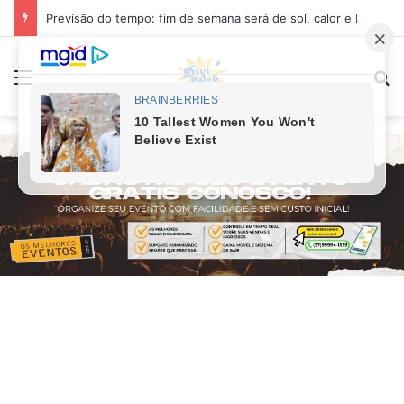
Previsão do tempo: fim de semana será de sol, calor e baixa umidade em Divinópolis
Menu
Pr