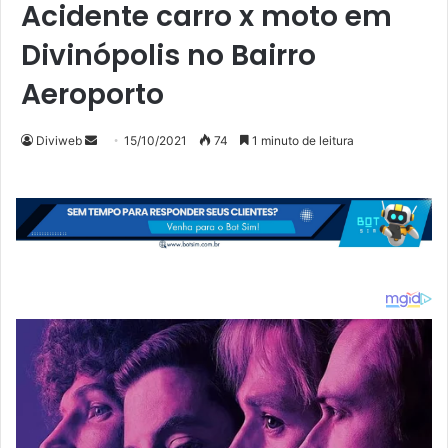
Acidente carro x moto em
Divinópolis no Bairro
Aeroporto
Mande
Diviweb
15/10/2021
74
1 minuto de leitura
um
e-
mail