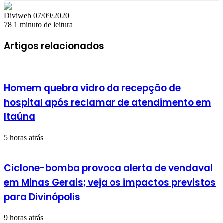
Mande
Diviweb
07/09/2020
um
78
1 minuto de leitura
e-
mail
Artigos relacionados
Homem quebra vidro da recepção de
hospital após reclamar de atendimento em
Itaúna
5 horas atrás
Ciclone-bomba provoca alerta de vendaval
em Minas Gerais; veja os impactos previstos
para Divinópolis
9 horas atrás