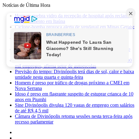
Notícias de Última Hora
Homem quebra vidro da recepção de hospital após reclamar
de atendimento em Itaúna
Ciclone-bomba provoca alerta de vendaval em Minas Gerais;
veja os impactos previstos para Divinópolis
Homem morre após sofrer choque elétrico e cair de oito
metros durante manutenção em academia
PRF apreende 75 mil maços de cigarros contrabandeados e
prende motorista na BR-262
Novas regras da CNH já provocaram perda de cerca de 100
mil empregos, afirma setor de autoescolas
Previsão do tempo: Divinópolis terá dias de sol, calor e baixa
umidade nesta quarta e quinta-feira
Homem é preso por tráfico de drogas próximo a CMEI em
Nova Serrana
Idoso é preso em flagrante suspeito de estuprar criança de 10
anos em Piumhi
Sine Divinópolis divulga 120 vagas de emprego com salários
de até R$ 4,5 mil
Câmara de Divinópolis retoma sessões nesta terça-feira após
recesso parlamentar
Facebook
X