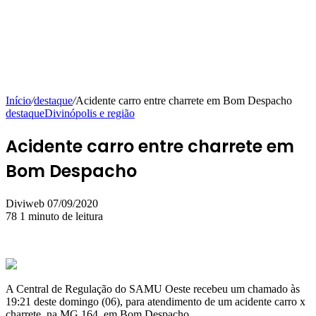
Início
/
destaque
/
Acidente carro entre charrete em Bom Despacho
destaque
Divinópolis e região
Acidente carro entre charrete em
Bom Despacho
Mande
Diviweb
07/09/2020
um
78
1 minuto de leitura
e-
mail
A Central de Regulação do SAMU Oeste recebeu um chamado às
19:21 deste domingo (06), para atendimento de um acidente carro x
charrete, na MG 164, em Bom Despacho.