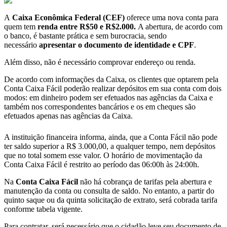
A
Caixa Econômica Federal (CEF)
oferece uma nova conta para
quem tem
renda entre R$50 e R$2.000.
A abertura, de acordo com
o banco, é bastante prática e sem burocracia, sendo
necessário
apresentar o documento de identidade e CPF
.
Além disso, não é necessário comprovar endereço ou renda.
De acordo com informações da Caixa, os clientes que optarem pela
Conta Caixa Fácil poderão realizar depósitos em sua conta com dois
modos: em dinheiro podem ser efetuados nas agências da Caixa e
também nos correspondentes bancários e os em cheques são
efetuados apenas nas agências da Caixa.
A instituição financeira informa, ainda, que a Conta Fácil não pode
ter saldo superior a R$ 3.000,00, a qualquer tempo, nem depósitos
que no total somem esse valor. O horário de movimentação da
Conta Caixa Fácil é restrito ao período das 06:00h às 24:00h.
Na
Conta Caixa Fácil
não há cobrança de tarifas pela abertura e
manutenção da conta ou consulta de saldo. No entanto, a partir do
quinto saque ou da quinta solicitação de extrato, será cobrada tarifa
conforme tabela vigente.
Para contratar, será necessário que o cidadão leve seu documento de