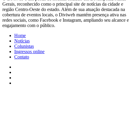
Gerais, reconhecido como o principal site de notícias da cidade e
região Centro-Oeste do estado. Além de sua atuação destacada na
cobertura de eventos locais, o Diviweb mantém presença ativa nas
redes sociais, como Facebook e Instagram, ampliando seu alcance e
engajamento com o público.
Home
Notícias
Colunistas
Ingressos online
Contato
Facebook
X
YouTube
Instagram
Facebook
X
WhatsApp
Telegram
Viber