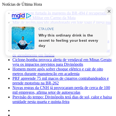
Notícias de Última Hora
Caminhonete furtada às margens da BR-494 é recuperada
pela Polícia Militar em Carmo da Mata
Mãe de recém-nascido abandonado em lote vago é presa em
Sabará
Três pessoas ficam feridas após ataque a facadas no bairro
Planalto, em Divinópolis
Previsão do tempo: fim de semana será de sol, calor e baixa
umidade em Divinópolis
Homem quebra vidro da recepção de hospital após reclamar
de atendimento em Itaúna
Ciclone-bomba provoca alerta de vendaval em Minas Gerais;
veja os impactos previstos para Divinópolis
Homem morre após sofrer choque elétrico e cair de oito
metros durante manutenção em academia
PRF apreende 75 mil maços de cigarros contrabandeados e
prende motorista na BR-262
Novas regras da CNH já provocaram perda de cerca de 100
mil empregos, afirma setor de autoescolas
Previsão do tempo: Divinópolis terá dias de sol, calor e baixa
umidade nesta quarta e quinta-feira
Facebook
X