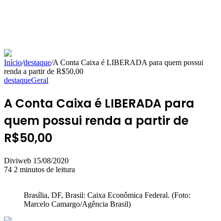
Início
/
destaque
/
A Conta Caixa é LIBERADA para quem possui
renda a partir de R$50,00
destaque
Geral
A Conta Caixa é LIBERADA para
quem possui renda a partir de
R$50,00
Mande
Diviweb
15/08/2020
um
74
2 minutos de leitura
e-
mail
Brasília, DF, Brasil: Caixa Econômica Federal. (Foto:
Marcelo Camargo/Agência Brasil)