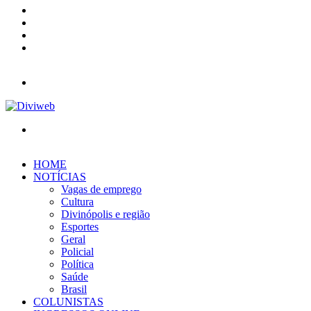
YouTube
Instagram
Entrar
Barra
Lateral
Menu
Procurar
por
HOME
NOTÍCIAS
Vagas de emprego
Cultura
Divinópolis e região
Esportes
Geral
Policial
Política
Saúde
Brasil
COLUNISTAS