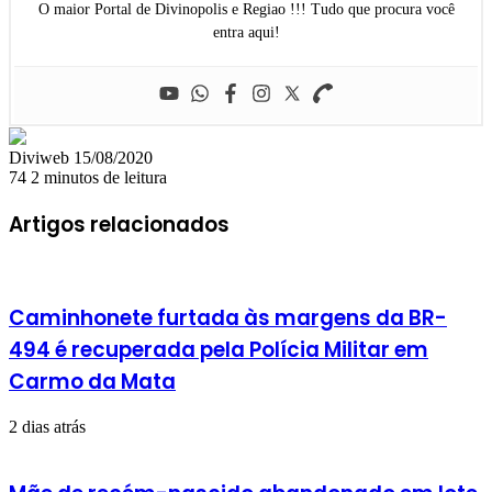
O maior Portal de Divinopolis e Regiao !!! Tudo que procura você
entra aqui!
Mande
Diviweb
15/08/2020
um
74
2 minutos de leitura
e-
mail
Artigos relacionados
Caminhonete furtada às margens da BR-
494 é recuperada pela Polícia Militar em
Carmo da Mata
2 dias atrás