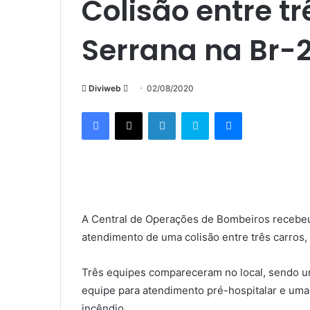
Colisão entre t
Serrana na Br-
Mande
Diviweb
02/08/2020
um
Facebook
X
Linkedin
Skype
Messenger
e-
mail
A Central de Operações de Bombeiros recebe
atendimento de uma colisão entre três carros
Três equipes compareceram no local, sendo um
equipe para atendimento pré-hospitalar e uma 
incêndio.