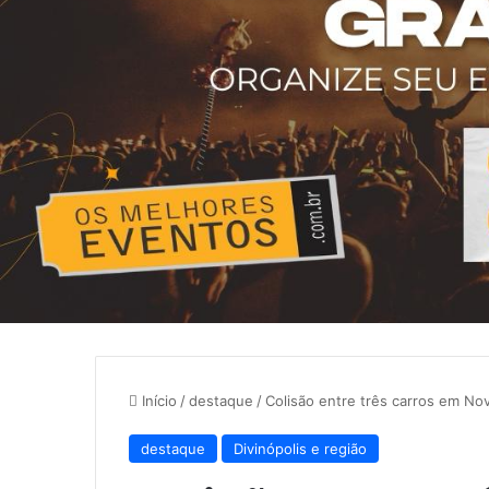
Início
/
destaque
/
Colisão entre três carros em No
destaque
Divinópolis e região