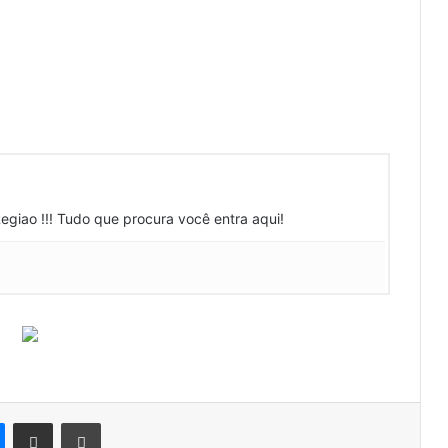
Regiao !!! Tudo que procura você entra aqui!
Messenger
Compartilhar via e-mail
Imprimir